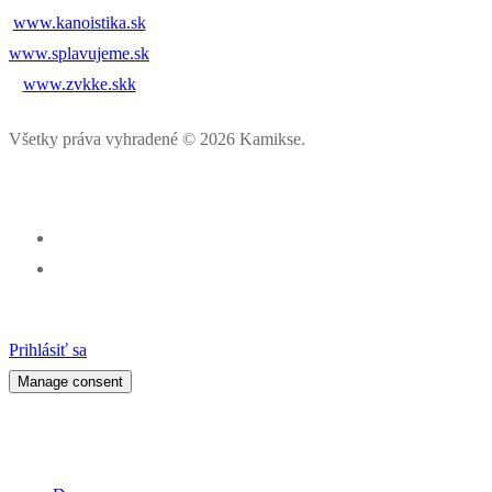
www.kanoistika.sk
www.splavujeme.sk
www.zvkke.skk
Všetky práva vyhradené © 2026 Kamikse.
Prihlásiť sa
Manage consent
Percentá z dane pre klub kanoistiky