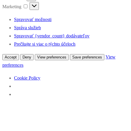
Marketing
Marketing
Spravovať možnosti
Správa služieb
Spravovať {vendor_count} dodávateľov
Prečítajte si viac o týchto účeloch
View
Accept
Deny
View preferences
Save preferences
preferences
Cookie Policy
Preskočiť
Menu
Zavrieť
Percentá z dane pre klub kanoistiky
na
obsah