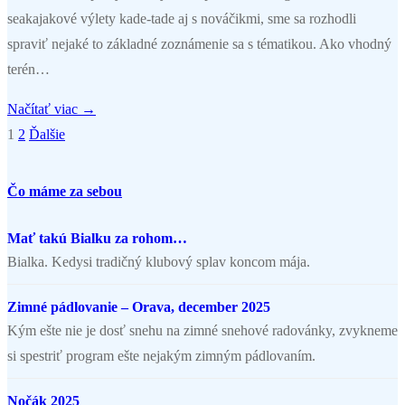
seakajakové výlety kade-tade aj s nováčikmi, sme sa rozhodli
spraviť nejaké to základné zoznámenie sa s tématikou. Ako vhodný
terén…
Načítať viac →
1
2
Ďalšie
Stránkovanie
príspevkov
Čo máme za sebou
Mať takú Bialku za rohom…
Bialka. Kedysi tradičný klubový splav koncom mája.
Zimné pádlovanie – Orava, december 2025
Kým ešte nie je dosť snehu na zimné snehové radovánky, zvykneme
si spestriť program ešte nejakým zimným pádlovaním.
Nočák 2025