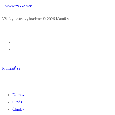
www.zvkke.skk
Všetky práva vyhradené © 2026 Kamikse.
Prihlásiť sa
Percentá z dane pre klub kanoistiky
Domov
O nás
Články