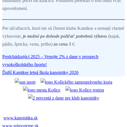
minimálny počet súťažiacich. Prihlásení pretekári o tom budú včas
upovedomení.
Pre súťažiacich, ktorí nie sú členmi klubu Kamikse a nemajú vlastné
vybavenie,
je možné po dohode požičať potrebnú výbavu
(kajak,
pádlo, špricka, vesta, prilba)
za cenu 5
€.
Predchádzajúci
Predchádzajúci
2025 – Venujte 2% z dane v prospech
Navigácia
článok:
vysokoškolského športu!
v
Ďalší
Ďalší
Kamikse letná škola kanoistiky 2026
článok:
článku
www.kanoistika.sk
www.splavujeme.sk