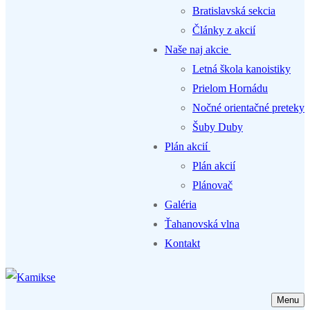
Bratislavská sekcia
Články z akcií
Naše naj akcie
Letná škola kanoistiky
Prielom Hornádu
Nočné orientačné preteky
Šuby Duby
Plán akcií
Plán akcií
Plánovač
Galéria
Ťahanovská vlna
Kontakt
Menu