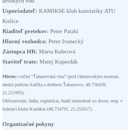
divokých vôd
Usporiadateľ:
KAMIKSE klub kanoistiky ATU
Košice
Riaditeľ pretekov:
Peter Pataki
Hlavný rozhodca:
Peter Ivanecký
Zástupca HR:
Marta Kubcová
Staviteľ trate:
Matej Koperdák
Miesto:
cvičná “Ťahanovská vlna” (pod ťahanovským mostom,
medzi parkom Anička a dedinou Ťahanovce, 48.756439,
21.251995).
Občerstvenie, šatňa, registrácia, budú sústredené vo dvore, resp. v
lodenici klubu Kamikse (48.754791, 21.252617).
Organizačné pokyny