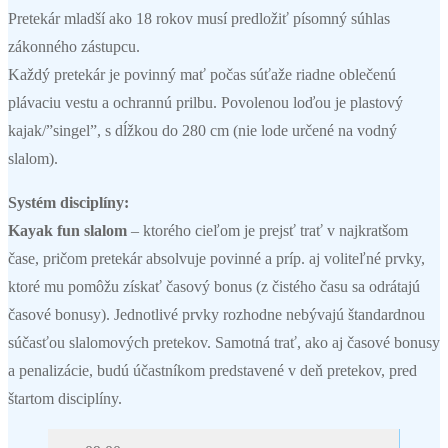
Pretekár mladší ako 18 rokov musí predložiť písomný súhlas
zákonného zástupcu.
Každý pretekár je povinný mať počas súťaže riadne oblečenú
plávaciu vestu a ochrannú prilbu. Povolenou loďou je plastový
kajak/”singel”, s dĺžkou do 280 cm (nie lode určené na vodný
slalom).
Systém disciplíny:
Kayak fun slalom
– ktorého cieľom je prejsť trať v najkratšom
čase, pričom pretekár absolvuje povinné a príp. aj voliteľné prvky,
ktoré mu pomôžu získať časový bonus (z čistého času sa odrátajú
časové bonusy). Jednotlivé prvky rozhodne nebývajú štandardnou
súčasťou slalomových pretekov. Samotná trať, ako aj časové bonusy
a penalizácie, budú účastníkom predstavené v deň pretekov, pred
štartom disciplíny.