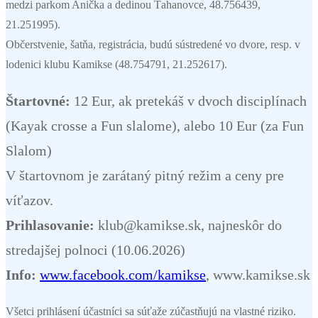
medzi parkom Anička a dedinou Ťahanovce, 48.756439,
21.251995).
Občerstvenie, šatňa, registrácia, budú sústredené vo dvore, resp. v
lodenici klubu Kamikse (48.754791, 21.252617).
Štartovné:
12 Eur, ak pretekáš v dvoch disciplínach
(Kayak crosse a Fun slalome), alebo 10 Eur (za Fun
Slalom)
V štartovnom je zarátaný pitný režim a ceny pre
víťazov.
Prihlasovanie:
klub@kamikse.sk, najneskôr do
stredajšej polnoci (10.06.2026)
Info:
www.facebook.com/kamikse
, www.kamikse.sk
Všetci prihlásení účastníci sa súťaže zúčastňujú na vlastné riziko.