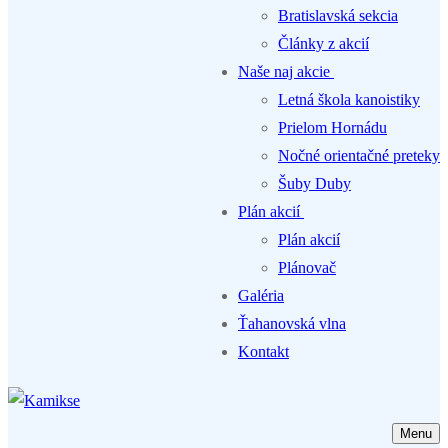
Bratislavská sekcia
Články z akcií
Naše naj akcie
Letná škola kanoistiky
Prielom Hornádu
Nočné orientačné preteky
Šuby Duby
Plán akcií
Plán akcií
Plánovač
Galéria
Ťahanovská vlna
Kontakt
Menu