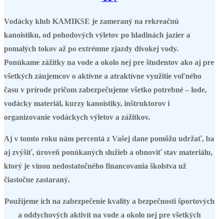
Vodácky klub KAMIKSE je zameraný na rekreačnú
kanoistiku, od pohodových výletov po hladinách jazier a
pomalých tokov až po extrémne zjazdy divokej vody.
Ponúkame zážitky na vode a okolo nej pre študentov ako aj pre
všetkých záujemcov o aktívne a atraktívne využitie voľného
času v prírode pričom zabezpečujeme všetko potrebné – lode,
vodácky materiál, kurzy kanoistiky, inštruktorov i
organizovanie vodáckych výletov a zážitkov.
Aj v tomto roku nám percentá z Vašej dane pomôžu udržať, ba
aj zvýšiť, úroveň ponúkaných služieb a obnoviť stav materiálu,
ktorý je vinou nedostatočného financovania školstva už
čiastočne zastaraný.
Použijeme ich na zabezpečenie kvality a bezpečnosti športových
a oddychových aktivít na vode a okolo nej pre všetkých