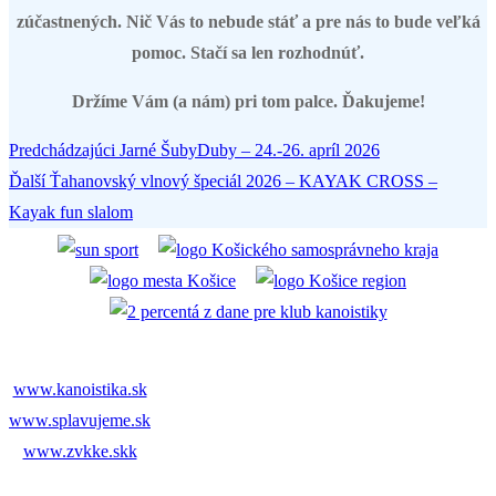
zúčastnených. Nič Vás to nebude stáť a pre nás to bude veľká
pomoc. Stačí sa len rozhodnúť.
Držíme Vám (a nám) pri tom palce. Ďakujeme!
Predchádzajúci
Predchádzajúci
Jarné ŠubyDuby – 24.-26. apríl 2026
Navigácia
Ďalší
článok:
Ďalší
Ťahanovský vlnový špeciál 2026 – KAYAK CROSS –
v
článok:
Kayak fun slalom
článku
www.kanoistika.sk
www.splavujeme.sk
www.zvkke.skk