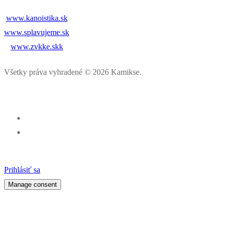
www.kanoistika.sk
www.splavujeme.sk
www.zvkke.skk
Všetky práva vyhradené © 2026 Kamikse.
Prihlásiť sa
Manage consent
Percentá z dane pre klub kanoistiky