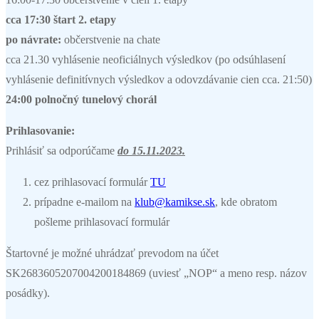
cca 17:30 štart 2. etapy
po návrate:
občerstvenie na chate
cca 21.30 vyhlásenie neoficiálnych výsledkov (po odsúhlasení
vyhlásenie definitívnych výsledkov a odovzdávanie cien cca. 21:50)
24:00 polnočný tunelový chorál
Prihlasovanie:
Prihlásiť sa odporúčame
do 15.11.2023.
cez prihlasovací formulár
TU
prípadne e-mailom na
klub@kamikse.sk
, kde obratom
pošleme prihlasovací formulár
Štartovné je možné uhrádzať prevodom na účet
SK2683605207004200184869 (uviesť „NOP“ a meno resp. názov
posádky).