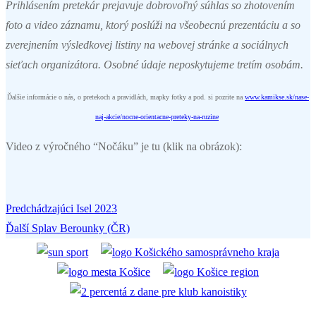
Prihlásením pretekár prejavuje dobrovoľný súhlas so zhotovením
foto a video záznamu, ktorý poslúži na všeobecnú prezentáciu a so
zverejnením výsledkovej listiny na webovej stránke a sociálnych
sieťach organizátora. Osobné údaje neposkytujeme tretím osobám.
Ďalšie informácie o nás, o pretekoch a pravidlách, mapky fotky a pod. si pozrite na
www.kamikse.sk/nase-
naj-akcie/nocne-orientacne-preteky-na-ruzine
Video z výročného “Nočáku” je tu (klik na obrázok):
Predchádzajúci
Predchádzajúci
Isel 2023
Navigácia
Ďalší
článok:
Ďalší
Splav Berounky (ČR)
v
článok:
článku