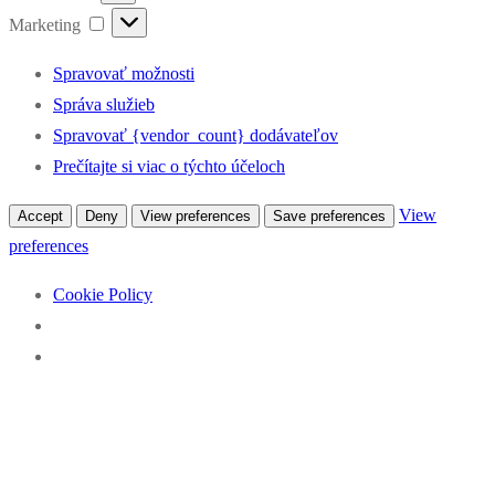
Marketing
Marketing
Spravovať možnosti
Správa služieb
Spravovať {vendor_count} dodávateľov
Prečítajte si viac o týchto účeloch
View
Accept
Deny
View preferences
Save preferences
preferences
Cookie Policy
Preskočiť
Menu
Zavrieť
Percentá z dane pre klub kanoistiky
na
obsah