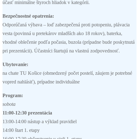
účasť minimálne štyroch hliadok v kategórii.
Bezpečnostné opatrenia:
Odporúčaná výbava – loď zabezpečená proti potopeniu, plávacia
vesta (povinná u pretekárov mladších ako 18 rokov), baterka,
vhodné oblečenie podľa počasia, buzola (prípadne bude poskytnutá
pri prezentácii). Účastníci štartujú na vlastnú zodpovednosť.
Ubytovanie:
na chate TU Košice (obmedzený počet postelí, záujem je potrebné
vopred nahlásiť), prípadne individuálne
Program:
sobota
11:00-12:30 prezentácia
13:00-14:00 nástup a výklad pravidiel
14:00 štart 1. etapy
16:00-17:30 občerstvenie v cieli 1. etapy