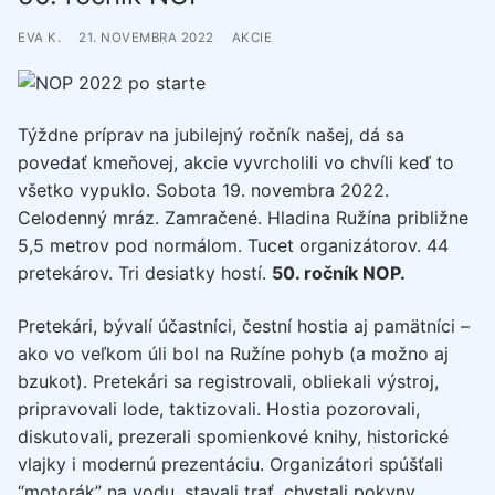
EVA K.
21. NOVEMBRA 2022
AKCIE
Týždne príprav na jubilejný ročník našej, dá sa
povedať kmeňovej, akcie vyvrcholili vo chvíli keď to
všetko vypuklo. Sobota 19. novembra 2022.
Celodenný mráz. Zamračené. Hladina Ružína približne
5,5 metrov pod normálom. Tucet organizátorov. 44
pretekárov. Tri desiatky hostí.
50. ročník NOP.
Pretekári, bývalí účastníci, čestní hostia aj pamätníci –
ako vo veľkom úli bol na Ružíne pohyb (a možno aj
bzukot). Pretekári sa registrovali, obliekali výstroj,
pripravovali lode, taktizovali. Hostia pozorovali,
diskutovali, prezerali spomienkové knihy, historické
vlajky i modernú prezentáciu. Organizátori spúšťali
“motorák” na vodu, stavali trať, chystali pokyny,