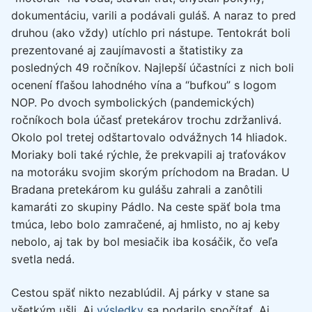
dokumentáciu, varili a podávali guláš. A naraz to pred
druhou (ako vždy) utíchlo pri nástupe. Tentokrát boli
prezentované aj zaujímavosti a štatistiky za
posledných 49 ročníkov. Najlepší účastníci z nich boli
ocenení fľašou lahodného vína a “bufkou” s logom
NOP. Po dvoch symbolických (pandemických)
ročníkoch bola účasť pretekárov trochu zdržanlivá.
Okolo pol tretej odštartovalo odvážnych 14 hliadok.
Moriaky boli také rýchle, že prekvapili aj traťovákov
na motoráku svojim skorým príchodom na Bradan. U
Bradana pretekárom ku gulášu zahrali a zanôtili
kamaráti zo skupiny Pádlo. Na ceste späť bola tma
tmúca, lebo bolo zamračené, aj hmlisto, no aj keby
nebolo, aj tak by bol mesiačik iba kosáčik, čo veľa
svetla nedá.
Cestou späť nikto nezablúdil. Aj párky v stane sa
všetkým ušli. Aj
výsledky
sa podarilo spočítať. Aj