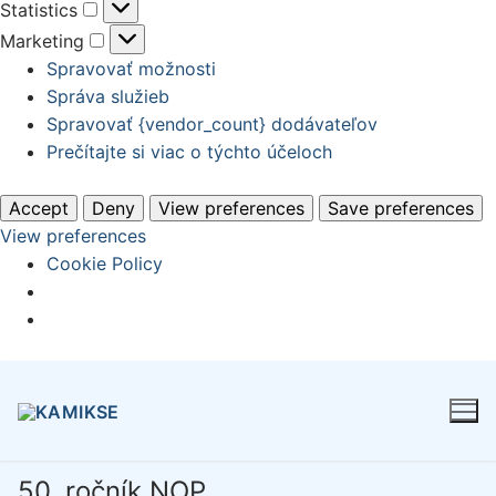
Statistics
Statistics
Marketing
Marketing
Spravovať možnosti
Správa služieb
Spravovať {vendor_count} dodávateľov
Prečítajte si viac o týchto účeloch
Accept
Deny
View preferences
Save preferences
View preferences
Cookie Policy
Preskočiť
na
obsah
50. ročník NOP