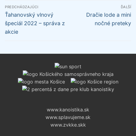
Navigácia
PREDCHÁDZAJÚCI
ĎALŠÍ
v
Predchádzajúci
Ďalší
Ťahanovský vlnový
Dračie lode a mini
článku
článok:
článok:
špeciál 2022 – správa z
nočné preteky
akcie
www.kanoistika.sk
www.splavujeme.sk
www.zvkke.skk