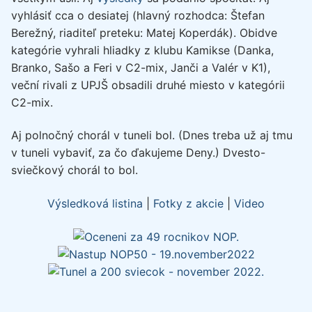
vyhlásiť cca o desiatej (hlavný rozhodca: Štefan
Berežný, riaditeľ preteku: Matej Koperdák). Obidve
kategórie vyhrali hliadky z klubu Kamikse (Danka,
Branko, Sašo a Feri v C2-mix, Janči a Valér v K1),
veční rivali z UPJŠ obsadili druhé miesto v kategórii
C2-mix.
Aj polnočný chorál v tuneli bol. (Dnes treba už aj tmu
v tuneli vybaviť, za čo ďakujeme Deny.) Dvesto-
sviečkový chorál to bol.
Výsledková listina
|
Fotky z akcie
|
Video