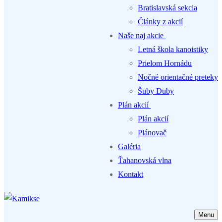
Bratislavská sekcia
Články z akcií
Naše naj akcie
Letná škola kanoistiky
Prielom Hornádu
Nočné orientačné preteky
Šuby Duby
Plán akcií
Plán akcií
Plánovač
Galéria
Ťahanovská vlna
Kontakt
Menu