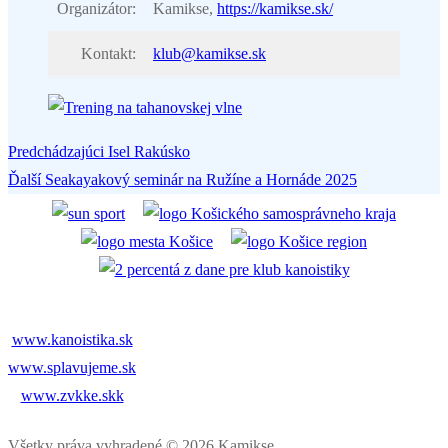
Organizátor:
Kamikse,
https://kamikse.sk/
Kontakt:
klub@kamikse.sk
Predchádzajúci
Predchádzajúci
Isel Rakúsko
Navigácia
Ďalší
článok:
Ďalší
Seakayakový seminár na Ružíne a Hornáde 2025
v
článok:
článku
www.kanoistika.sk
www.splavujeme.sk
www.zvkke.skk
Všetky práva vyhradené © 2026 Kamikse.