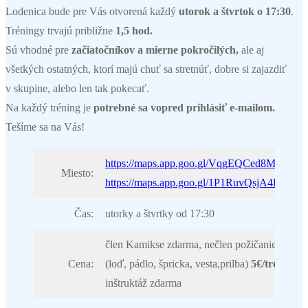
Lodenica bude pre Vás otvorená každý
utorok a štvrtok o 17:30
.
Tréningy trvajú približne
1,5 hod.
Sú vhodné pre
začiatočníkov a mierne pokročilých,
ale aj
všetkých ostatných, ktorí majú chuť sa stretnúť, dobre si zajazdiť
v skupine, alebo len tak pokecať.
Na každý tréning je
potrebné sa vopred prihlásiť e-mailom.
Tešíme sa na Vás!
https://maps.app.goo.gl/VqgEQCed8Mhzmw
Miesto:
https://maps.app.goo.gl/1P1RuvQsjA4KYrE
Čas:
utorky a štvrtky od 17:30
člen Kamikse zdarma, nečlen požičanie setu
Cena:
(loď, pádlo, špricka, vesta,prilba)
5€/tréning
,
inštruktáž zdarma