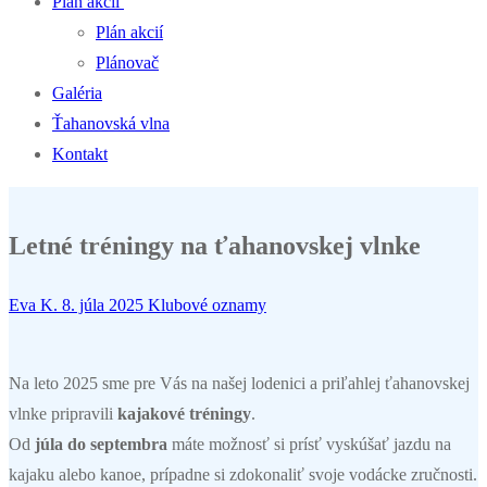
Plán akcií
Plán akcií
Plánovač
Galéria
Ťahanovská vlna
Kontakt
Letné tréningy na ťahanovskej vlnke
Eva K.
8. júla 2025
Klubové oznamy
Na leto 2025 sme pre Vás na našej lodenici a priľahlej ťahanovskej
vlnke pripravili
kajakové tréningy
.
Od
júla do septembra
máte možnosť si prísť vyskúšať jazdu na
kajaku alebo kanoe, prípadne si zdokonaliť svoje vodácke zručnosti.