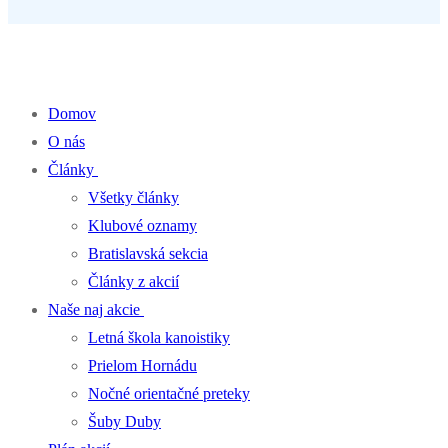
Percentá z dane pre klub kanoistiky
Domov
O nás
Články
Všetky články
Klubové oznamy
Bratislavská sekcia
Články z akcií
Naše naj akcie
Letná škola kanoistiky
Prielom Hornádu
Nočné orientačné preteky
Šuby Duby