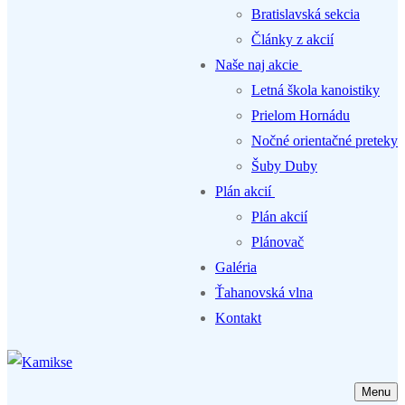
Bratislavská sekcia
Články z akcií
Naše naj akcie
Letná škola kanoistiky
Prielom Hornádu
Nočné orientačné preteky
Šuby Duby
Plán akcií
Plán akcií
Plánovač
Galéria
Ťahanovská vlna
Kontakt
Menu