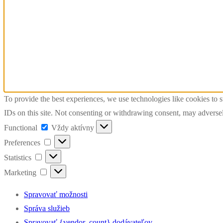
To provide the best experiences, we use technologies like cookies to 
IDs on this site. Not consenting or withdrawing consent, may adversely
Functional
Functional
Vždy aktívny
Preferences
Preferences
Statistics
Statistics
Marketing
Marketing
Spravovať možnosti
Správa služieb
Spravovať {vendor_count} dodávateľov