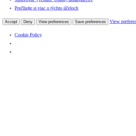
Prečítajte si viac o týchto účeloch
View prefere
Accept
Deny
View preferences
Save preferences
Cookie Policy
Preskočiť
Menu
Zavrieť
Percentá z dane pre klub kanoistiky
na
obsah