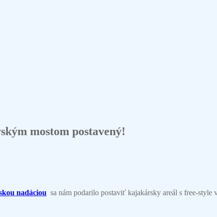
vským mostom postavený!
skou nadáciou
sa nám podarilo postaviť kajakársky areál s free-styl