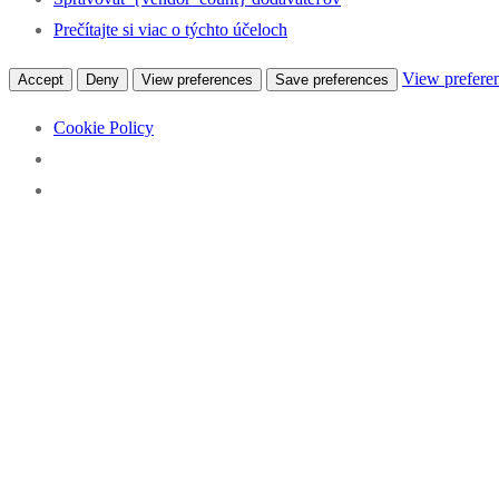
Prečítajte si viac o týchto účeloch
View prefere
Accept
Deny
View preferences
Save preferences
Cookie Policy
Preskočiť
Menu
Zavrieť
Percentá z dane pre klub kanoistiky
na
obsah