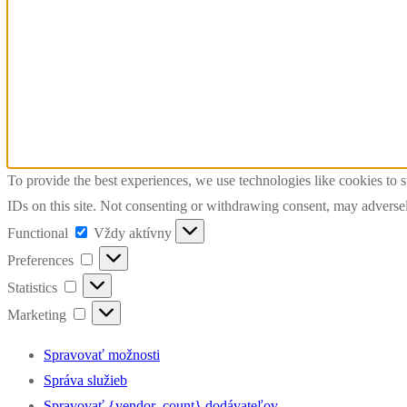
To provide the best experiences, we use technologies like cookies to 
IDs on this site. Not consenting or withdrawing consent, may adversely
Functional
Functional
Vždy aktívny
Preferences
Preferences
Statistics
Statistics
Marketing
Marketing
Spravovať možnosti
Správa služieb
Spravovať {vendor_count} dodávateľov