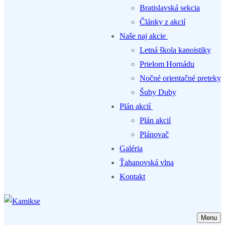
Bratislavská sekcia
Články z akcií
Naše naj akcie
Letná škola kanoistiky
Prielom Hornádu
Nočné orientačné preteky
Šuby Duby
Plán akcií
Plán akcií
Plánovač
Galéria
Ťahanovská vlna
Kontakt
Menu