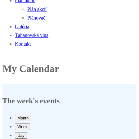
Plán akcií
Plán akcií
Plánovač
Galéria
Ťahanovská vlna
Kontakt
My Calendar
The week's events
Month
Week
Day