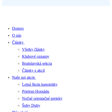
Percentá z dane pre klub kanoistiky
Domov
O nás
Články
Všetky články
Klubové oznamy
Bratislavská sekcia
Články z akcií
Naše naj akcie
Letná škola kanoistiky
Prielom Hornádu
Nočné orientačné preteky
Šuby Duby