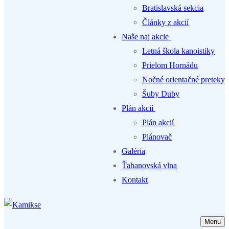
Bratislavská sekcia
Články z akcií
Naše naj akcie
Letná škola kanoistiky
Prielom Hornádu
Nočné orientačné preteky
Šuby Duby
Plán akcií
Plán akcií
Plánovač
Galéria
Ťahanovská vlna
Kontakt
Menu