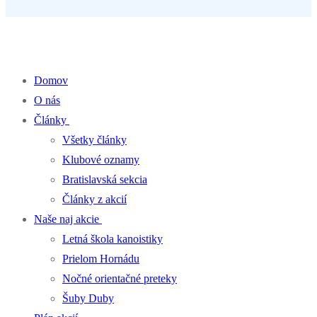
Percentá z dane pre klub kanoistiky
Domov
O nás
Články
Všetky články
Klubové oznamy
Bratislavská sekcia
Články z akcií
Naše naj akcie
Letná škola kanoistiky
Prielom Hornádu
Nočné orientačné preteky
Šuby Duby