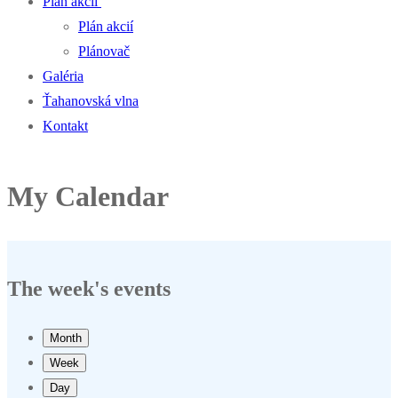
Plán akcií
Plán akcií
Plánovač
Galéria
Ťahanovská vlna
Kontakt
My Calendar
The week's events
Month
Week
Day