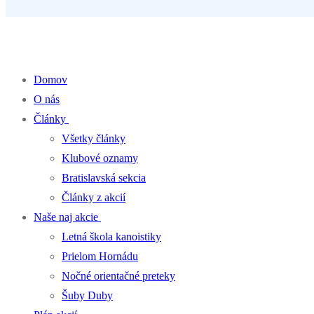
Percentá z dane pre klub kanoistiky
Domov
O nás
Články
Všetky články
Klubové oznamy
Bratislavská sekcia
Články z akcií
Naše naj akcie
Letná škola kanoistiky
Prielom Hornádu
Nočné orientačné preteky
Šuby Duby