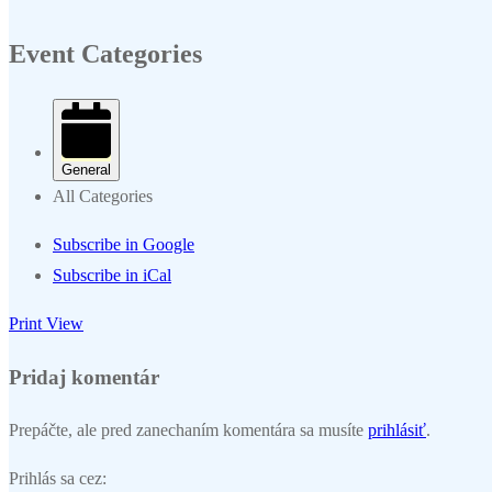
2026
2026
2026
2026
2026
2026
2026
mája
mája
mája
mája
mája
mája
mája
Event Categories
2026
2026
2026
2026
2026
2026
2026
General
All Categories
Subscribe in
Google
Subscribe in
iCal
Print
View
Pridaj komentár
Prepáčte, ale pred zanechaním komentára sa musíte
prihlásiť
.
Prihlás sa cez: