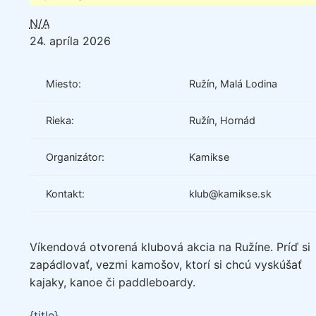
N/A
24. apríla 2026
Miesto:
Ružín, Malá Lodina
Rieka:
Ružín, Hornád
Organizátor:
Kamikse
Kontakt:
klub@kamikse.sk
Víkendová otvorená klubová akcia na Ružíne. Príď si
zapádlovať, vezmi kamošov, ktorí si chcú vyskúšať
kajaky, kanoe či paddleboardy.
{title}