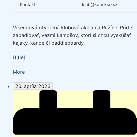
Kontakt:
klub@kamikse.sk
Víkendová otvorená klubová akcia na Ružíne. Príď si
zapádlovať, vezmi kamošov, ktorí si chcú vyskúšať
kajaky, kanoe či paddleboardy.
{title}
about
More
{title}
26. apríla 2026
Jarné
ŠUBY
DUBY
-
víkend
na