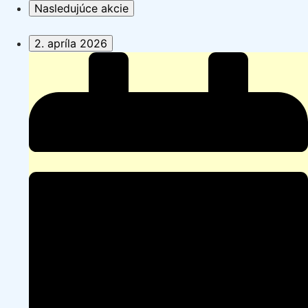
Nasledujúce akcie
2. apríla 2026
Veľkonočné
pádlovanie
(seakajaky)