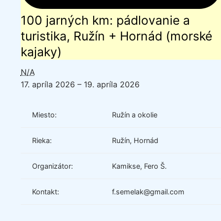
100 jarných km: pádlovanie a
turistika, Ružín + Hornád (morské
kajaky)
N/A
17. apríla 2026
–
19. apríla 2026
Miesto:
Ružín a okolie
Rieka:
Ružín, Hornád
Organizátor:
Kamikse, Fero Š.
Kontakt:
f.semelak@gmail.com