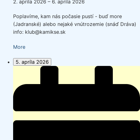
2. apríla 2026
–
6. apríla 2026
Poplavíme, kam nás počasie pustí - buď more
(Jadranské) alebo nejaké vnútrozemie (snáď Dráva)
info: klub@kamikse.sk
about
More
{title}
5. apríla 2026
Veľkonočné
pádlovanie
(seakajaky)