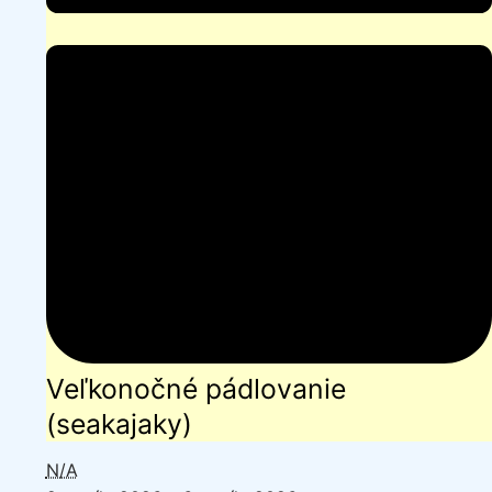
Veľkonočné pádlovanie
(seakajaky)
N/A