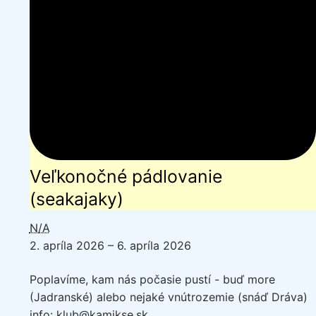
Veľkonočné pádlovanie
(seakajaky)
N/A
2. apríla 2026
–
6. apríla 2026
Poplavíme, kam nás počasie pustí - buď more
(Jadranské) alebo nejaké vnútrozemie (snáď Dráva)
info: klub@kamikse.sk