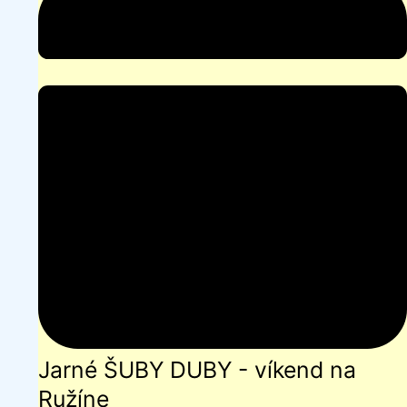
-
víkend
na
Ružíne
Jarné ŠUBY DUBY - víkend na
Ružíne