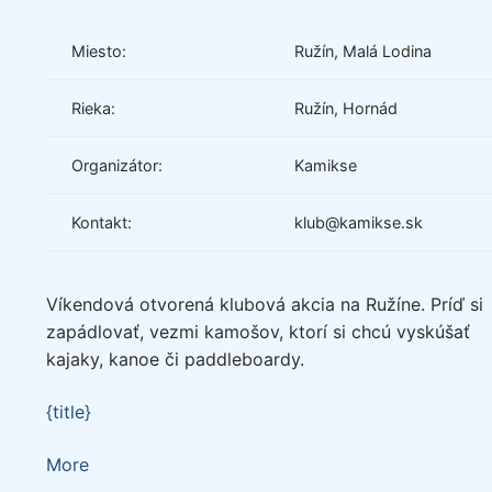
Miesto:
Ružín, Malá Lodina
Rieka:
Ružín, Hornád
Organizátor:
Kamikse
Kontakt:
klub@kamikse.sk
Víkendová otvorená klubová akcia na Ružíne. Príď si
zapádlovať, vezmi kamošov, ktorí si chcú vyskúšať
kajaky, kanoe či paddleboardy.
{title}
about
More
{title}