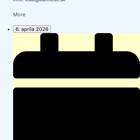
about
More
{title}
6. apríla 2026
Veľkonočné
pádlovanie
(seakajaky)