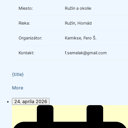
Miesto:
Ružín a okolie
Rieka:
Ružín, Hornád
Organizátor:
Kamikse, Fero Š.
Kontakt:
f.semelak@gmail.com
{title}
about
More
{title}
24. apríla 2026
Jarné
ŠUBY
DUBY