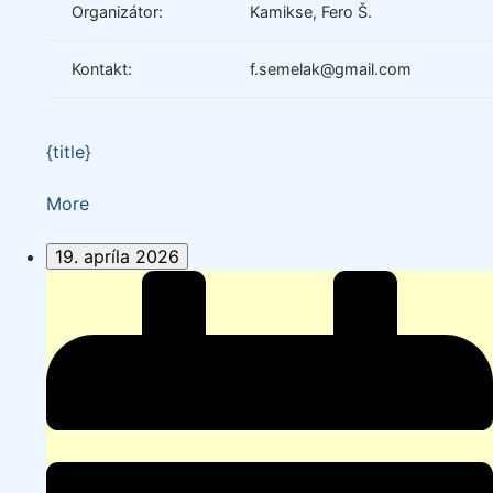
Organizátor:
Kamikse, Fero Š.
Kontakt:
f.semelak@gmail.com
{title}
about
More
{title}
19. apríla 2026
100
jarných
km:
pádlovanie
a
turistika,
Ružín
+