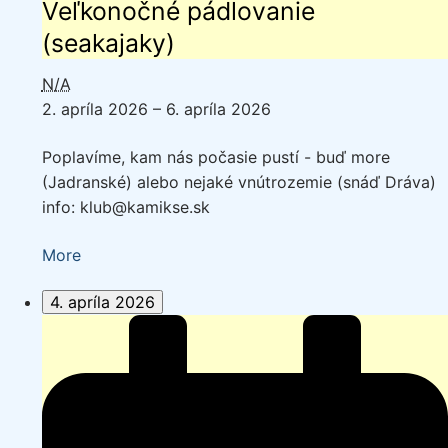
Veľkonočné pádlovanie
(seakajaky)
N/A
2. apríla 2026
–
6. apríla 2026
Poplavíme, kam nás počasie pustí - buď more
(Jadranské) alebo nejaké vnútrozemie (snáď Dráva)
info: klub@kamikse.sk
about
More
{title}
4. apríla 2026
Veľkonočné
pádlovanie
(seakajaky)