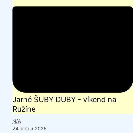
Ružíne
Jarné ŠUBY DUBY - víkend na
Ružíne
N/A
24. apríla 2026