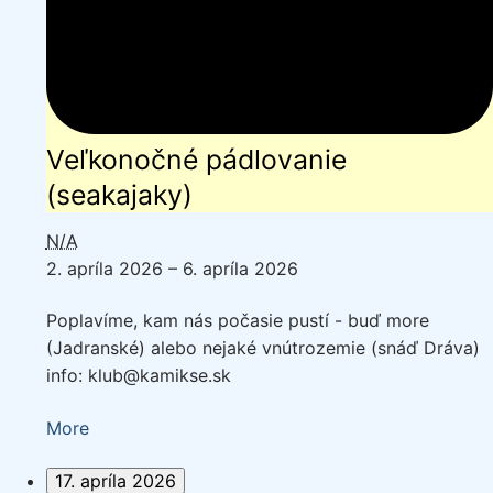
Veľkonočné pádlovanie
(seakajaky)
N/A
2. apríla 2026
–
6. apríla 2026
Poplavíme, kam nás počasie pustí - buď more
(Jadranské) alebo nejaké vnútrozemie (snáď Dráva)
info: klub@kamikse.sk
about
More
{title}
17. apríla 2026