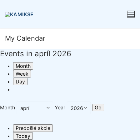
Preskočiť
na
obsah
My Calendar
Events in apríl 2026
Month
Week
Day
Month
Year
Predošlé akcie
Today