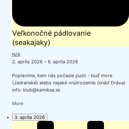
Veľkonočné pádlovanie
(seakajaky)
N/A
2. apríla 2026
–
6. apríla 2026
Poplavíme, kam nás počasie pustí - buď more
(Jadranské) alebo nejaké vnútrozemie (snáď Dráva)
info: klub@kamikse.sk
about
More
{title}
3. apríla 2026
Veľkonočné