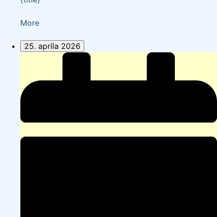
about
More
{title}
25. apríla 2026
Jarné
ŠUBY
DUBY
-
víkend
na
Ružíne