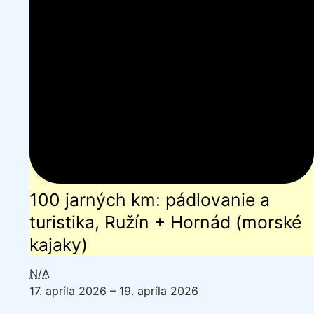
Hornád
(morské
kajaky)
100 jarných km: pádlovanie a
turistika, Ružín + Hornád (morské
kajaky)
N/A
17. apríla 2026
–
19. apríla 2026